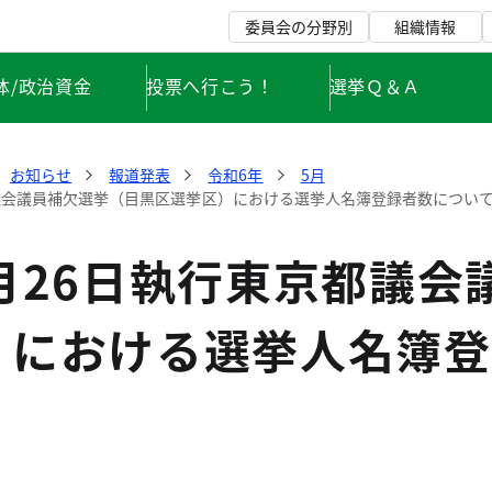
委員会の分野別
組織情報
体/政治資金
投票へ行こう！
選挙Ｑ＆Ａ
お知らせ
報道発表
令和6年
5月
都議会議員補欠選挙（目黒区選挙区）における選挙人名簿登録者数につい
月26日執行東京都議会
）における選挙人名簿登