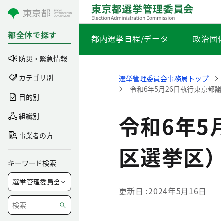
コンテンツにスキップ
都全体で探す
都内選挙日程/データ
政治団
防災・緊急情報
カテゴリ別
選挙管理委員会事務局トップ
令和6年5月26日執行東京
目的別
令和6年5
組織別
事業者の方
区選挙区
キーワード検索
更新日
2024年5月16日