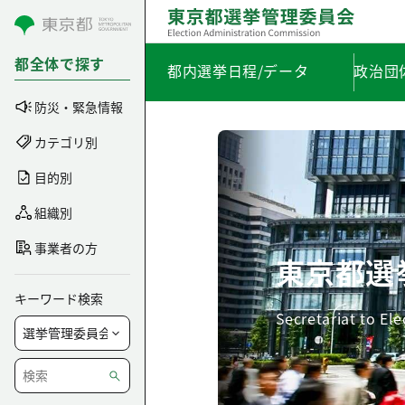
コンテンツにスキップ
都全体で探す
都内選挙日程/データ
政治団
防災・緊急情報
カテゴリ別
目的別
組織別
事業者の方
東京都選
キーワード検索
Secretariat to El