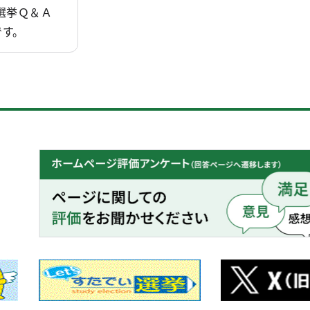
選挙Ｑ＆Ａ
出）議員選挙 期日前投票状況（最終結果）
です。
笠原村第二投票区（母島）における繰上投票の結果について
出）議員選挙 期日前投票中間状況（期日２日前）
行衆議院議員選挙 新島村第２投票区（式根島地区）の投票