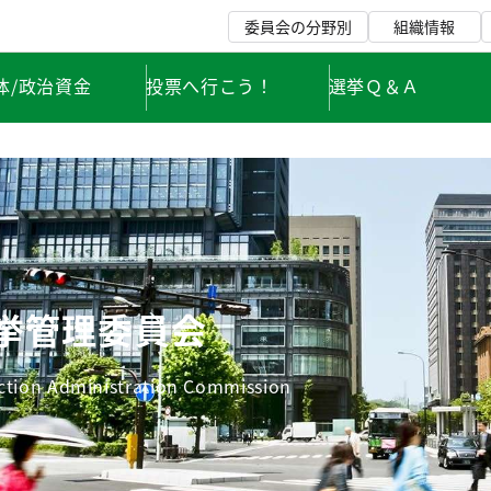
委員会の分野別
組織情報
体/政治資金
投票へ行こう！
選挙Ｑ＆Ａ
挙管理委員会
ection Administration Commission