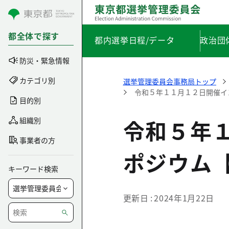
コンテンツにスキップ
都全体で探す
都内選挙日程/データ
政治団
防災・緊急情報
カテゴリ別
選挙管理委員会事務局トップ
令和５年１１月１２日開催イ
目的別
令和５年
組織別
事業者の方
ポジウム
キーワード検索
更新日
2024年1月22日