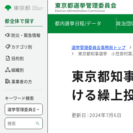
コンテンツにスキップ
都全体で探す
都内選挙日程/データ
政治団
防災・緊急情報
カテゴリ別
選挙管理委員会事務局トップ
東京都知事選挙 小笠原村第
目的別
東京都知
組織別
事業者の方
ける繰上
キーワード検索
更新日
2024年7月6日