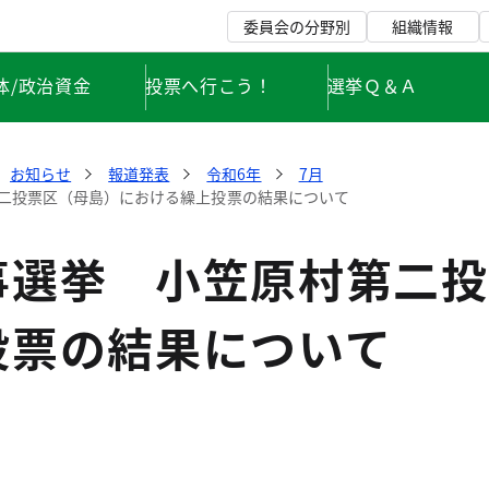
委員会の分野別
組織情報
体/政治資金
投票へ行こう！
選挙Ｑ＆Ａ
お知らせ
報道発表
令和6年
7月
二投票区（母島）における繰上投票の結果について
事選挙 小笠原村第二投
投票の結果について