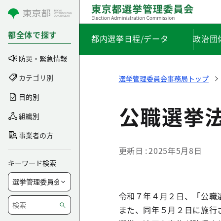
コンテンツにスキップ
都全体で探す
都内選挙日程/データ
政治団
防災・緊急情報
カテゴリ別
選挙管理委員会事務局トップ
目的別
公職選挙
組織別
事業者の方
更新日
2025年5月8日
キーワード検索
令和７年４月２日、「公職
また、同年５月２日に施行