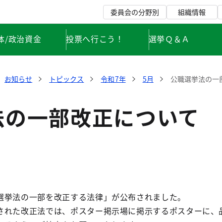
委員会の分野別
組織情報
体/政治資金
投票へ行こう！
選挙Ｑ＆Ａ
お知らせ
トピックス
令和7年
5月
公職選挙法の一
法の一部改正について
選挙法の一部を改正する法律」が公布されました。
された改正法では、ポスター掲示場に掲示するポスターに、