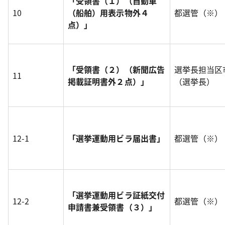
「受領書（１）（自動車
10
（船舶）用表示物外４
都選管（※）
点）」
「受領書（２）（新聞広告
選挙長担当区
11
掲載証明書外２点）」
（選挙長）
12-1
「選挙運動用ビラ届出書」
都選管（※）
「選挙運動用ビラ証紙交付
12-2
都選管（※）
申請書兼受領書（３
）」