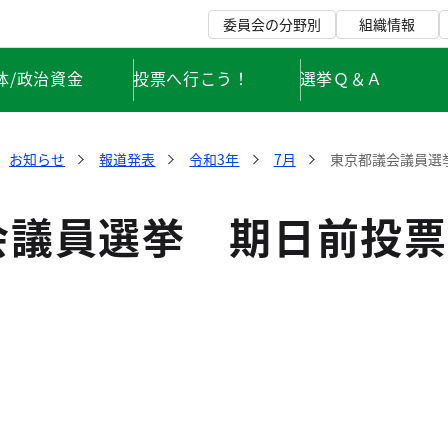
委員会の分野別
組織情報
体/政治資金
投票へ行こう！
選挙Ｑ＆Ａ
お知らせ
報道発表
令和3年
7月
東京都議会議員選
会議員選挙 期日前投票