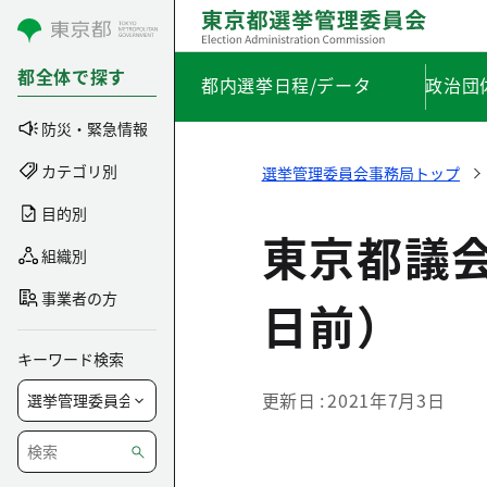
コンテンツにスキップ
都全体で探す
都内選挙日程/データ
政治団
防災・緊急情報
カテゴリ別
選挙管理委員会事務局トップ
目的別
東京都議
組織別
事業者の方
日前）
キーワード検索
更新日
2021年7月3日