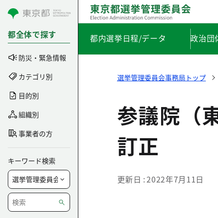
コンテンツにスキップ
都全体で探す
都内選挙日程/データ
政治団
防災・緊急情報
カテゴリ別
選挙管理委員会事務局トップ
目的別
参議院（
組織別
事業者の方
訂正
キーワード検索
更新日
2022年7月11日