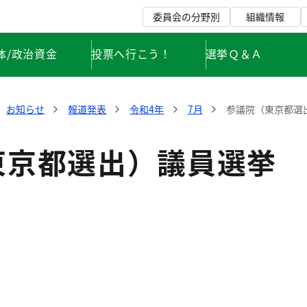
委員会の分野別
組織情報
体/政治資金
投票へ行こう！
選挙Ｑ＆Ａ
お知らせ
報道発表
令和4年
7月
参議院（東京都選
東京都選出）議員選挙 