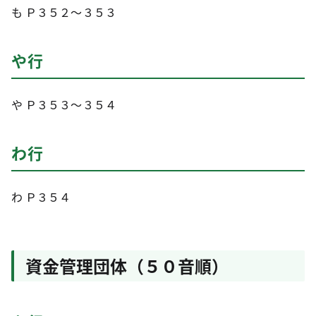
も Ｐ３５２～３５３
や行
や Ｐ３５３～３５４
わ行
わ Ｐ３５４
資金管理団体（５０音順）