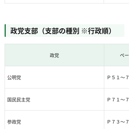
政党支部（支部の種別 ※行政順）
政党
ペ
公明党
Ｐ５１～
国民民主党
Ｐ７１～
参政党
Ｐ７３～