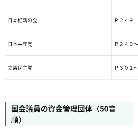
日本維新の会
Ｐ２４９
日本共産党
Ｐ２４９
立憲民主党
Ｐ３０１
国会議員の資金管理団体（50音
順）