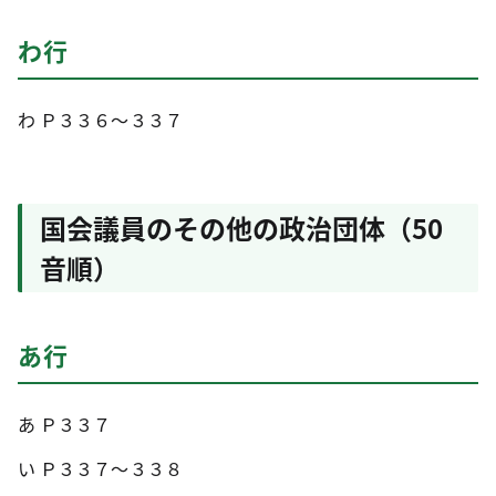
わ行
わ Ｐ３３６～３３７
国会議員のその他の政治団体（50
音順）
あ行
あ Ｐ３３７
い Ｐ３３７～３３８