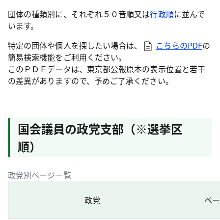
団体の種類別に、それぞれ５０音順又は
行政順
に並んで
います。
特定の団体や個人を探したい場合は、
こちらのPDF
の
簡易検索機能をご利用ください。
このＰＤＦデータは、東京都公報原本の表示位置と若干
の差異がありますので、予めご了承ください。
国会議員の政党支部（※選挙区
順）
政党別ページ一覧
政党
ペ