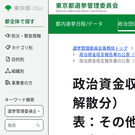
コンテンツにスキップ
都全体で探す
都内選挙日程/データ
政治団
防災・緊急情報
カテゴリ別
選挙管理委員会事務局トップ
政治資金収支報告書の公表（
目的別
政治資金収支報告書の公表（
組織別
政治資金
事業者の方
解散分）
キーワード検索
表：その