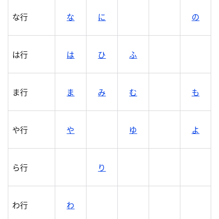
な行
な
に
の
は行
は
ひ
ふ
ま行
ま
み
む
も
や行
や
ゆ
よ
ら行
り
わ行
わ