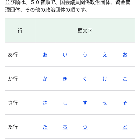
並び順は、５０音順で、国会議員関係政治団体、資金管
理団体、その他の政治団体の順です。
行
頭文字
あ行
あ
い
う
え
お
か行
か
き
く
け
こ
さ行
さ
し
す
せ
そ
た行
た
ち
つ
と