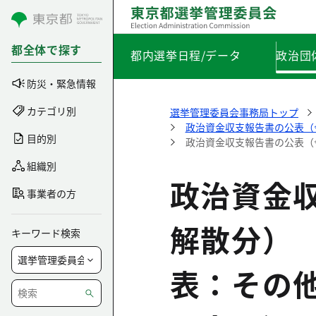
コンテンツにスキップ
都全体で探す
都内選挙日程/データ
政治団
防災・緊急情報
カテゴリ別
選挙管理委員会事務局トップ
政治資金収支報告書の公表（
目的別
政治資金収支報告書の公表（
組織別
政治資金
事業者の方
解散分）
キーワード検索
表：その