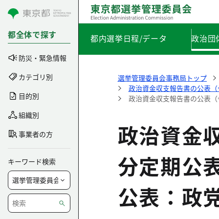
コンテンツにスキップ
都全体で探す
都内選挙日程/データ
政治団
防災・緊急情報
カテゴリ別
選挙管理委員会事務局トップ
政治資金収支報告書の公表（
目的別
政治資金収支報告書の公表（
組織別
政治資金
事業者の方
分定期公
キーワード検索
公表：政