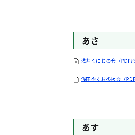
あさ
浅井くにおの会（PDF形式
浅田やすお後援会（PDF
あす