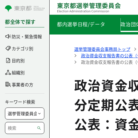
コンテンツにスキップ
都全体で探す
都内選挙日程/データ
政治団
防災・緊急情報
カテゴリ別
選挙管理委員会事務局トップ
政治資金収支報告書の公表（
目的別
政治資金収支報告書の公表（
組織別
政治資金
事業者の方
分定期公
キーワード検索
公表：資