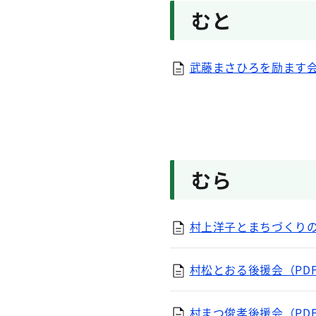
むと
武藤まさひろを励ます会（
むら
村上洋子とまちづくりの会
村松とおる後援会（PDF
村まつ俊孝後援会（PDF