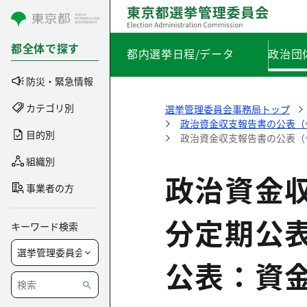
コンテンツにスキップ
都全体で探す
都内選挙日程/データ
政治団
防災・緊急情報
カテゴリ別
選挙管理委員会事務局トップ
政治資金収支報告書の公表（
目的別
政治資金収支報告書の公表（
組織別
政治資金
事業者の方
分定期公
キーワード検索
公表：資