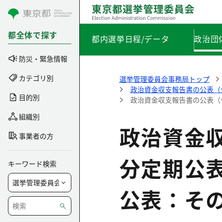
コンテンツにスキップ
都全体で探す
都内選挙日程/データ
政治団
防災・緊急情報
カテゴリ別
選挙管理委員会事務局トップ
政治資金収支報告書の公表（
目的別
政治資金収支報告書の公表（
組織別
政治資金
事業者の方
分定期公
キーワード検索
公表：そ