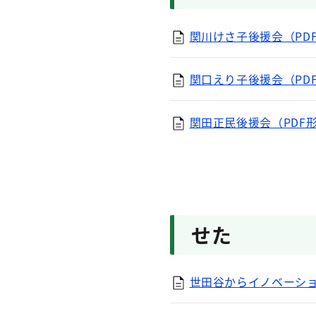
関川けさ子後援会（PDF
関口えり子後援会（PDF
関田正民後援会（PDF形
せた
世田谷からイノベーショ