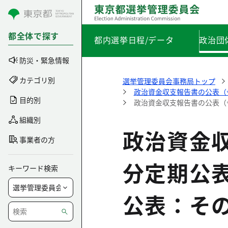
コンテンツにスキップ
都全体で探す
都内選挙日程/データ
政治団
防災・緊急情報
カテゴリ別
選挙管理委員会事務局トップ
政治資金収支報告書の公表（
目的別
政治資金収支報告書の公表（
組織別
政治資金
事業者の方
分定期公
キーワード検索
公表：そ