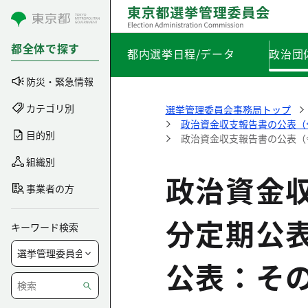
コンテンツにスキップ
都全体で探す
都内選挙日程/データ
政治団
防災・緊急情報
カテゴリ別
選挙管理委員会事務局トップ
政治資金収支報告書の公表（
目的別
政治資金収支報告書の公表（
組織別
政治資金
事業者の方
分定期公
キーワード検索
公表：そ