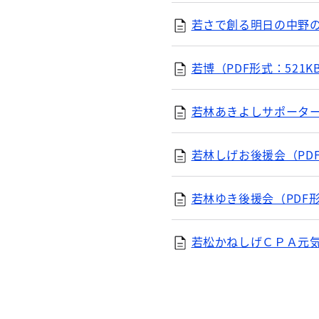
若さで創る明日の中野の会
若博（PDF形式：521K
若林あきよしサポーター
若林しげお後援会（PDF
若林ゆき後援会（PDF形
若松かねしげＣＰＡ元気ア