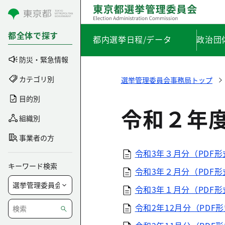
コンテンツにスキップ
都全体で探す
都内選挙日程/データ
政治団
防災・緊急情報
カテゴリ別
選挙管理委員会事務局トップ
目的別
令和２年
組織別
事業者の方
令和3年３月分（PDF形
キーワード検索
令和3年２月分（PDF形
令和3年１月分（PDF形
令和2年12月分（PDF形