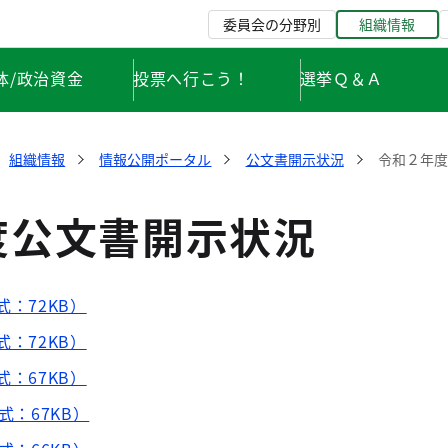
委員会の分野別
組織情報
体/政治資金
投票へ行こう！
選挙Ｑ＆Ａ
組織情報
情報公開ポータル
公文書開示状況
令和２年
度公文書開示状況
式：72KB）
式：72KB）
式：67KB）
式：67KB）