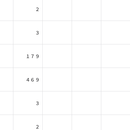
２
３
１７９
４６９
３
２