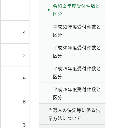
令和２年度受付件数と
２
区分
平成31年度受付件数と
４
７
区分
平成30年度受付件数と
２
１８１
区分
平成29年度受付件数と
区分
９
４７８
平成28年度受付件数と
区分
６
９
当選人の決定等に係る告
示方法について
３
５