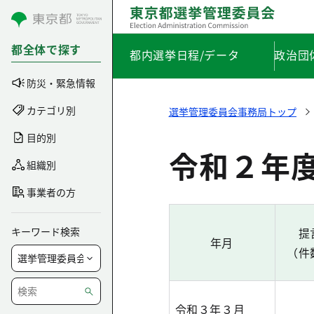
コンテンツにスキップ
都全体で探す
都内選挙日程/データ
政治団
防災・緊急情報
カテゴリ別
選挙管理委員会事務局トップ
目的別
令和２年
組織別
事業者の方
キーワード検索
提
年月
（件
令和３年３月