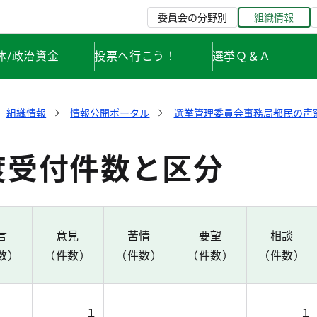
委員会の分野別
組織情報
体/政治資金
投票へ行こう！
選挙Ｑ＆Ａ
組織情報
情報公開ポータル
選挙管理委員会事務局都民の声
度受付件数と区分
言
意見
苦情
要望
相談
数）
（件数）
（件数）
（件数）
（件数）
１
１