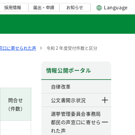
Language
採用情報
届出・申請
お知らせ
窓口に寄せられた声
令和２年度受付件数と区分
情報公開ポータル
自律改革
問合せ
その他
公文書開示状況
合計
（件数）
（件数）
（件数）
選挙管理委員会事務局
都民の声窓口に寄せら
れた声
２