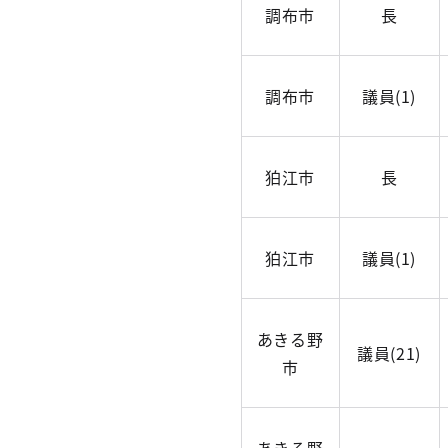
調布市
長
調布市
議員(1)
狛江市
長
狛江市
議員(1)
あきる野
議員(21)
市