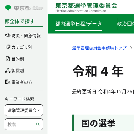
コンテンツにスキップ
都全体で探す
都内選挙日程/データ
政治団
防災・緊急情報
カテゴリ別
選挙管理委員会事務局トップ
目的別
令和４年
組織別
事業者の方
最終更新日 令和4年12月26
キーワード検索
国の選挙