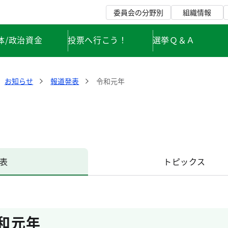
委員会の分野別
組織情報
体/政治資金
投票へ行こう！
選挙Ｑ＆Ａ
お知らせ
報道発表
令和元年
表
トピックス
和元年