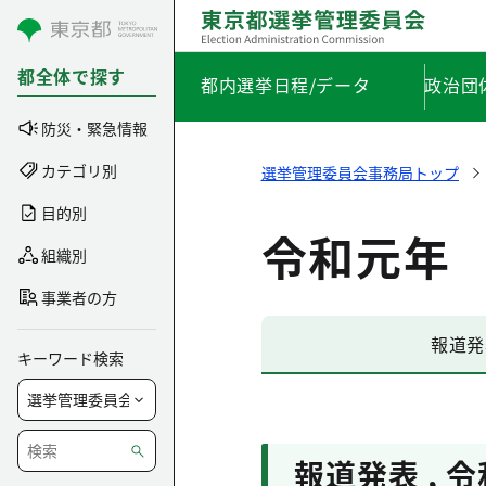
コンテンツにスキップ
都全体で探す
都内選挙日程/データ
政治団
防災・緊急情報
カテゴリ別
選挙管理委員会事務局トップ
目的別
令和元年
組織別
事業者の方
報道発
キーワード検索
報道発表
,
令