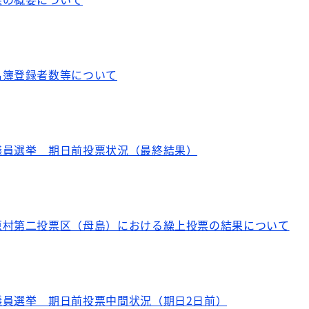
名簿登録者数等について
議員選挙 期日前投票状況（最終結果）
原村第二投票区（母島）における繰上投票の結果について
議員選挙 期日前投票中間状況（期日2日前）