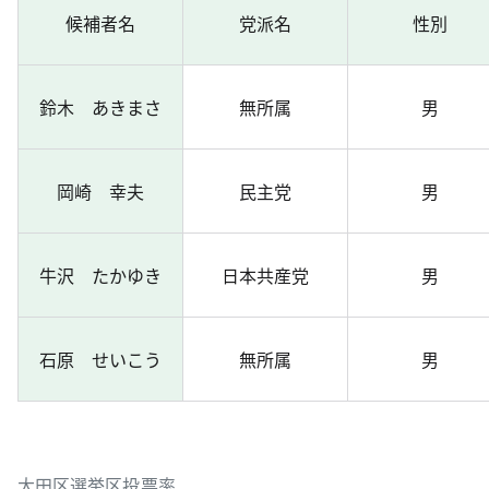
候補者名
党派名
性別
鈴木 あきまさ
無所属
男
岡崎 幸夫
民主党
男
牛沢 たかゆき
日本共産党
男
石原 せいこう
無所属
男
大田区選挙区投票率