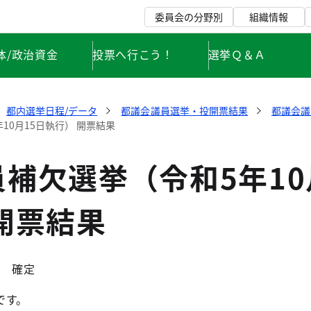
委員会の分野別
組織情報
体/政治資金
投票へ行こう！
選挙Ｑ＆Ａ
都内選挙日程/データ
都議会議員選挙・投開票結果
都議会議
10月15日執行） 開票結果
補欠選挙（令和5年10
開票結果
分 確定
です。