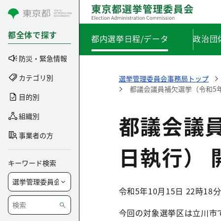
コンテンツにスキップ
都全体で探す
都内選挙日程/データ
政治団
防災・緊急情報
カテゴリ別
選挙管理委員会事務局トップ
都議会議員補欠選挙（令和5年
目的別
都議会議員
組織別
事業者の方
日執行） 
キーワード検索
令和5年10月15日 22時18
今回の対象選挙区は立川市