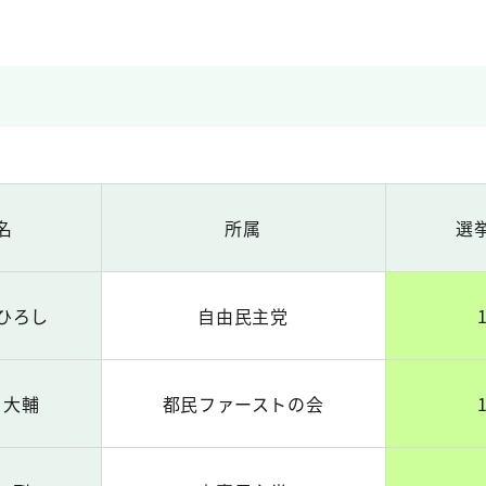
名
所属
選
ひろし
自由民主党
 大輔
都民ファーストの会