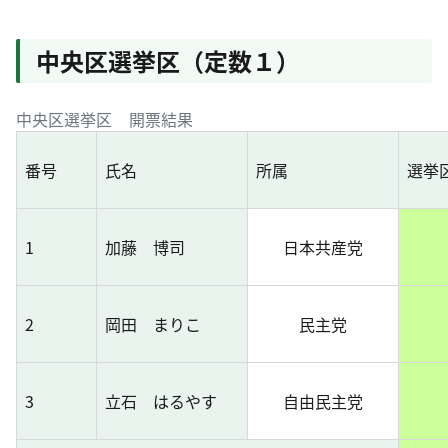
中央区選挙区（定数１）
中央区選挙区 開票結果
番号
氏名
所属
選挙
1
加藤 博司
日本共産党
2
岡田 まりこ
民主党
3
立石 はるやす
自由民主党