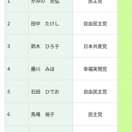
1
かみの 吉弘
民主党
2
田中 たけし
自由民主党
3
鈴木 ひろ子
日本共産党
4
藤川 みほ
幸福実現党
5
石田 ひでお
自由民主党
6
馬場 裕子
民主党