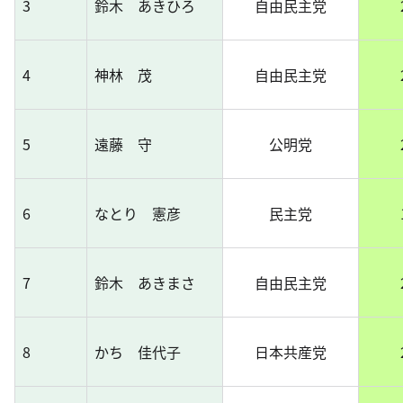
3
鈴木 あきひろ
自由民主党
4
神林 茂
自由民主党
5
遠藤 守
公明党
6
なとり 憲彦
民主党
7
鈴木 あきまさ
自由民主党
8
かち 佳代子
日本共産党