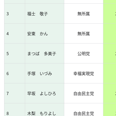
3
福士 敬子
無所属
4
安東 かん
無所属
5
まつば 多美子
公明党
6
手塚 いづみ
幸福実現党
7
早坂 よしひろ
自由民主党
8
木梨 もりよし
自由民主党