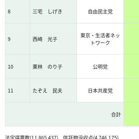
8
三宅 しげき
自由民主党
東京・生活者ネッ
9
西崎 光子
トワーク
10
栗林 のり子
公明党
11
たぞえ 民夫
日本共産党
合計
法定得票数(11,865.437) 供託物没収点(4,746.175)