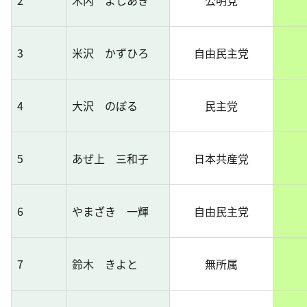
2
木内 よしあき
公明党
3
米沢 かずひろ
自由民主党
4
大沢 のぼる
民主党
5
あぜ上 三和子
日本共産党
6
やまざき 一輝
自由民主党
7
鈴木 きよと
無所属