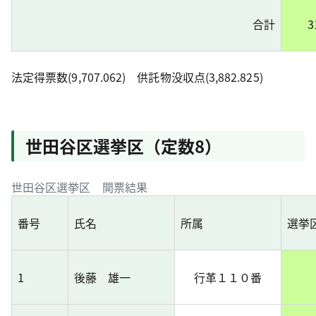
合計
3
法定得票数(9,707.062) 供託物没収点(3,882.825)
世田谷区選挙区（定数8）
世田谷区選挙区 開票結果
番号
氏名
所属
選挙
1
後藤 雄一
行革１１０番