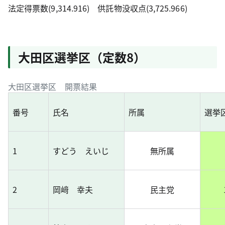
法定得票数(9,314.916) 供託物没収点(3,725.966)
大田区選挙区（定数8）
大田区選挙区 開票結果
番号
氏名
所属
選挙
1
すどう えいじ
無所属
2
岡﨑 幸夫
民主党