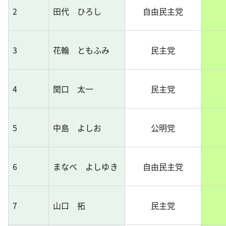
2
田代 ひろし
自由民主党
3
花輪 ともふみ
民主党
4
関口 太一
民主党
5
中島 よしお
公明党
6
まなべ よしゆき
自由民主党
7
山口 拓
民主党