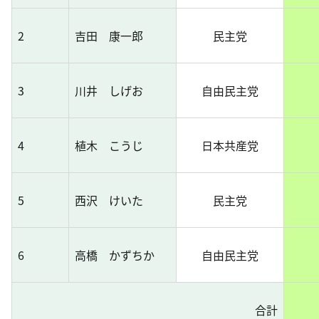
2
吉田 康一郎
民主党
3
川井 しげお
自由民主党
4
植木 こうじ
日本共産党
5
西沢 けいた
民主党
6
高橋 かずちか
自由民主党
合計