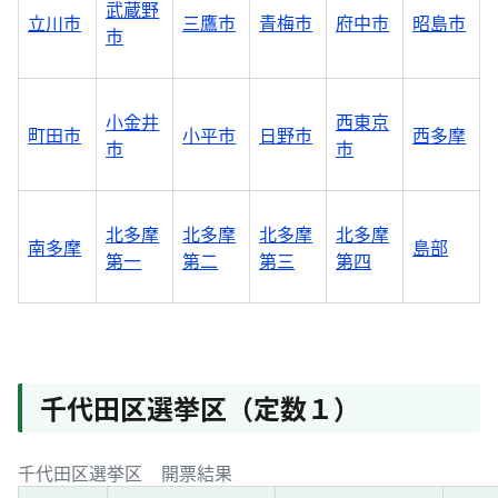
武蔵野
立川市
三鷹市
青梅市
府中市
昭島市
市
小金井
西東京
町田市
小平市
日野市
西多摩
市
市
北多摩
北多摩
北多摩
北多摩
南多摩
島部
第一
第二
第三
第四
千代田区選挙区（定数１）
千代田区選挙区 開票結果