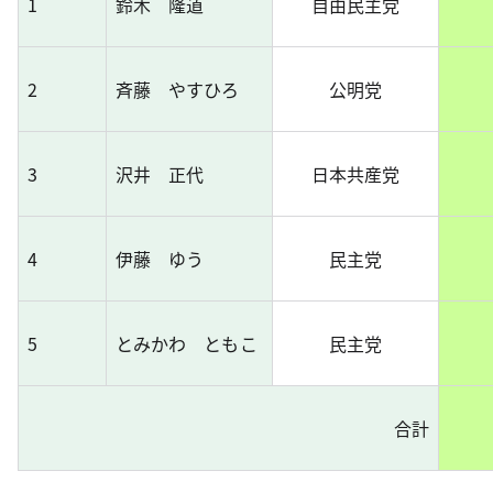
1
鈴木 隆道
自由民主党
2
斉藤 やすひろ
公明党
3
沢井 正代
日本共産党
4
伊藤 ゆう
民主党
5
とみかわ ともこ
民主党
合計