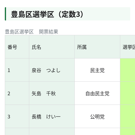
豊島区選挙区（定数3）
豊島区選挙区 開票結果
番号
氏名
所属
選挙
1
泉谷 つよし
民主党
2
矢島 千秋
自由民主党
3
長橋 けい一
公明党