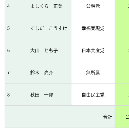
4
よしくら 正美
公明党
5
くしだ こうすけ
幸福実現党
6
大山 とも子
日本共産党
7
鈴木 亮介
無所属
8
秋田 一郎
自由民主党
合計
1