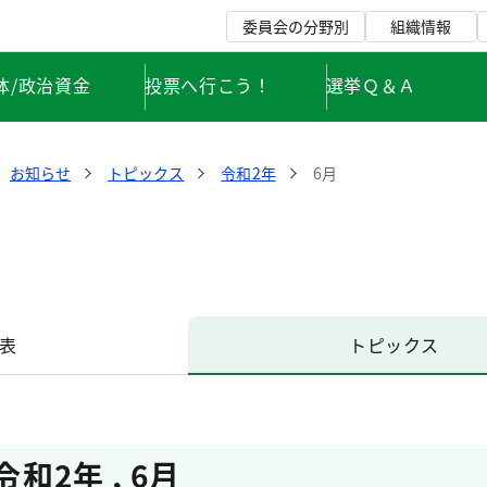
委員会の分野別
組織情報
体/政治資金
投票へ行こう！
選挙Ｑ＆Ａ
お知らせ
トピックス
令和2年
6月
表
トピックス
令和2年
,
6月