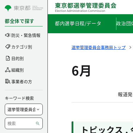
コンテンツにスキップ
都全体で探す
都内選挙日程/データ
政治団
防災・緊急情報
カテゴリ別
選挙管理委員会事務局トップ
目的別
6月
組織別
事業者の方
報道発
キーワード検索
トピックス
,