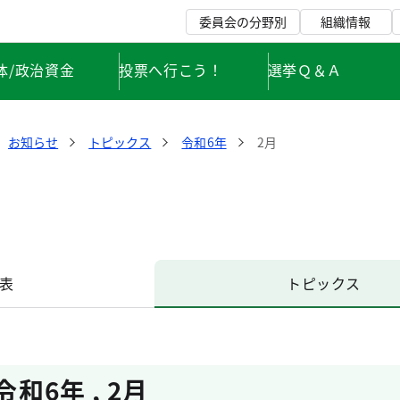
委員会の分野別
組織情報
体/政治資金
投票へ行こう！
選挙Ｑ＆Ａ
お知らせ
トピックス
令和6年
2月
表
トピックス
令和6年
,
2月