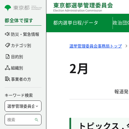
コンテンツにスキップ
都全体で探す
都内選挙日程/データ
政治団
防災・緊急情報
カテゴリ別
選挙管理委員会事務局トップ
目的別
2月
組織別
事業者の方
報道発
キーワード検索
トピックス
,