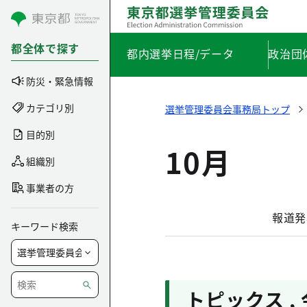
コンテンツにスキップ
都全体で探す
都内選挙日程/データ
政治団
防災・緊急情報
カテゴリ別
選挙管理委員会事務局トップ
目的別
10月
組織別
事業者の方
報道発
キーワード検索
トピックス
,