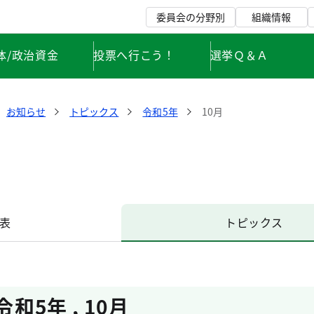
委員会の分野別
組織情報
体/政治資金
投票へ行こう！
選挙Ｑ＆Ａ
お知らせ
トピックス
令和5年
10月
表
トピックス
令和5年
,
10月