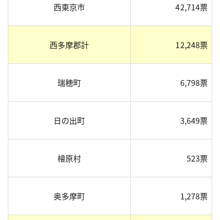
西東京市
42,714票
西多摩郡計
12,248票
瑞穂町
6,798票
日の出町
3,649票
檜原村
523票
奥多摩町
1,278票