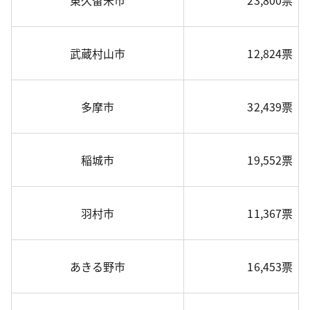
東久留米市
23,800票
武蔵村山市
12,824票
多摩市
32,439票
稲城市
19,552票
羽村市
11,367票
あきる野市
16,453票