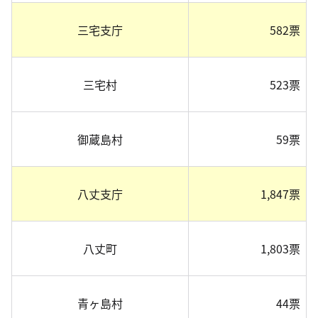
三宅支庁
582票
三宅村
523票
御蔵島村
59票
八丈支庁
1,847票
八丈町
1,803票
青ヶ島村
44票