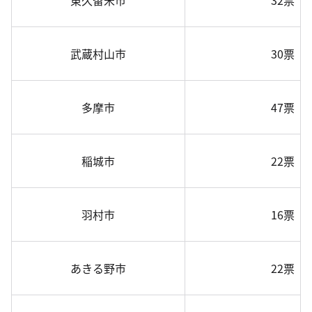
東久留米市
32票
武蔵村山市
30票
多摩市
47票
稲城市
22票
羽村市
16票
あきる野市
22票