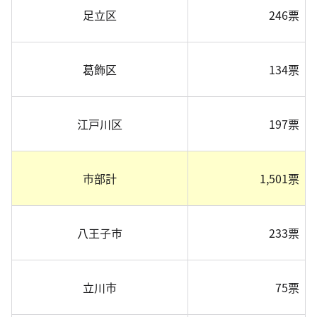
足立区
246票
葛飾区
134票
江戸川区
197票
市部計
1,501票
八王子市
233票
立川市
75票