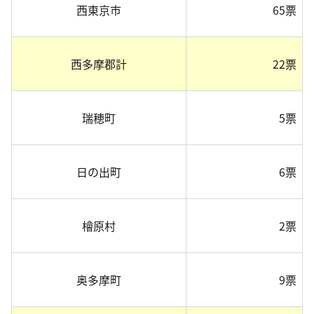
西東京市
65票
西多摩郡計
22票
瑞穂町
5票
日の出町
6票
檜原村
2票
奥多摩町
9票