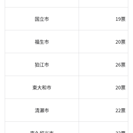
国立市
19票
福生市
20票
狛江市
26票
東大和市
20票
清瀬市
22票