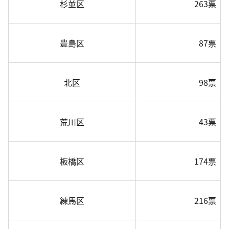
杉並区
263票
豊島区
87票
北区
98票
荒川区
43票
板橋区
174票
練馬区
216票