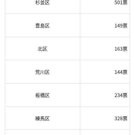
杉並区
501票
豊島区
149票
北区
163票
荒川区
144票
板橋区
234票
練馬区
328票