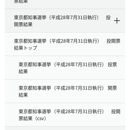
票結果
東京都知事選挙（平成28年7月31日執行） 投
開票結果
東京都知事選挙（平成28年7月31日執行） 投開票
結果トップ
東京都知事選挙（平成28年7月31日執行） 投票
結果
東京都知事選挙（平成28年7月31日執行） 開票
結果
東京都知事選挙（平成28年7月31日執行） 投開
票結果（csv）