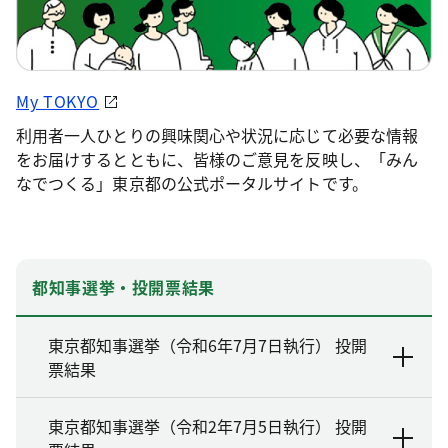
My TOKYO
利用者一人ひとりの興味関心や状況に応じて必要な情報
をお届けするとともに、皆様のご意見を反映し、「みん
なでつくる」東京都の公式ポータルサイトです。
都知事選挙・投開票結果
東京都知事選挙（令和6年7月7日執行） 投開
票結果
東京都知事選挙（令和2年7月5日執行） 投開