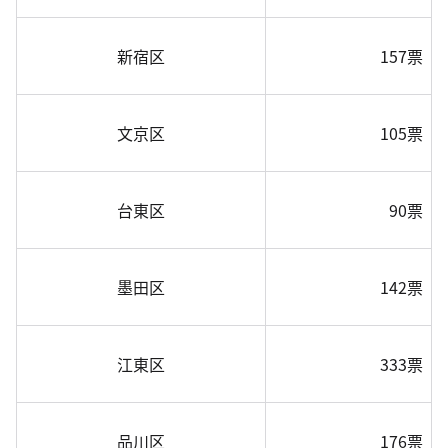
新宿区
157票
文京区
105票
台東区
90票
墨田区
142票
江東区
333票
品川区
176票