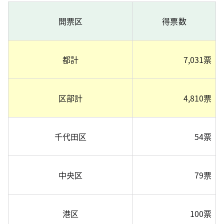
開票区
得票数
都計
7,031票
区部計
4,810票
千代田区
54票
中央区
79票
港区
100票