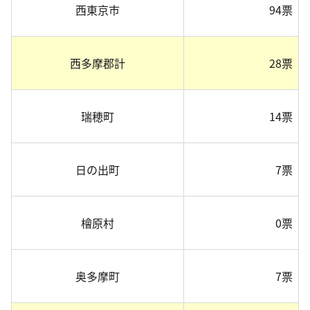
西東京市
94票
西多摩郡計
28票
瑞穂町
14票
日の出町
7票
檜原村
0票
奥多摩町
7票