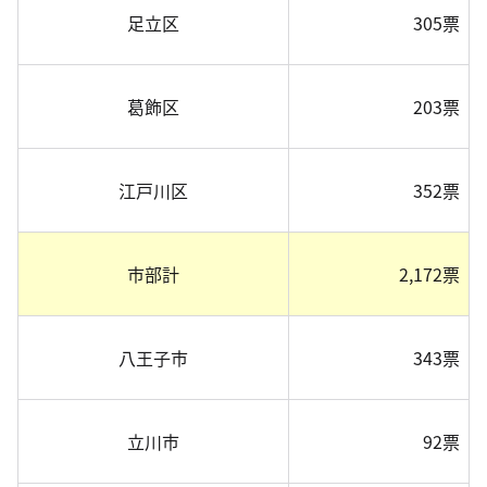
足立区
305票
葛飾区
203票
江戸川区
352票
市部計
2,172票
八王子市
343票
立川市
92票