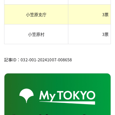
小笠原支庁
3票
小笠原村
3票
記事ID：032-001-20241007-008658