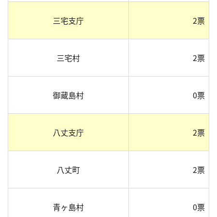
三宅支庁
2票
三宅村
2票
御蔵島村
0票
八丈支庁
2票
八丈町
2票
青ヶ島村
0票