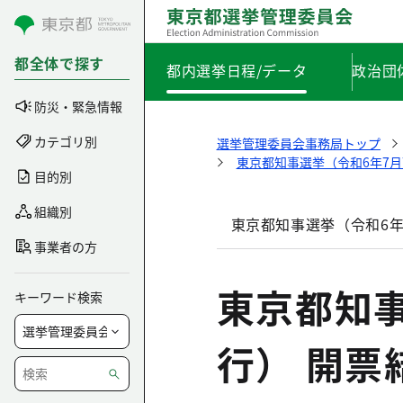
コンテンツにスキップ
都全体で探す
都内選挙日程/データ
政治団
防災・緊急情報
カテゴリ別
選挙管理委員会事務局トップ
東京都知事選挙（令和6年7月
目的別
組織別
東京都知事選挙（令和6年
事業者の方
東京都知事
キーワード検索
行） 開票