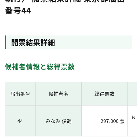
番号44
開票結果詳細
候補者情報と総得票数
届出番号
候補者名
総得票数
Ｎ
44
みなみ 俊輔
297.000 票