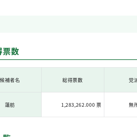
得票数
候補者名
総得票数
党
蓮舫
1,283,262.000 票
無