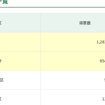
一覧
区
得票数
1,28
計
85
区
区
1