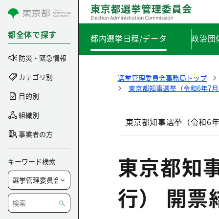
コンテンツにスキップ
都全体で探す
都内選挙日程/データ
政治団
防災・緊急情報
カテゴリ別
選挙管理委員会事務局トップ
東京都知事選挙（令和6年7月
目的別
組織別
東京都知事選挙（令和6年
事業者の方
東京都知事
キーワード検索
行） 開票