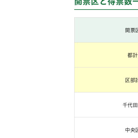
開票区と得票数
開票
都計
区部
千代田
中央