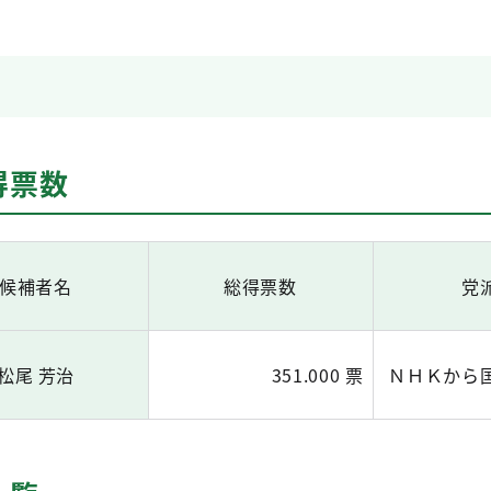
得票数
候補者名
総得票数
党
松尾 芳治
351.000 票
ＮＨＫから