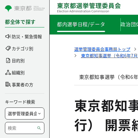
コンテンツにスキップ
都全体で探す
都内選挙日程/データ
政治団
防災・緊急情報
カテゴリ別
選挙管理委員会事務局トップ
東京都知事選挙（令和6年7月
目的別
組織別
東京都知事選挙（令和6年
事業者の方
東京都知事
キーワード検索
行） 開票