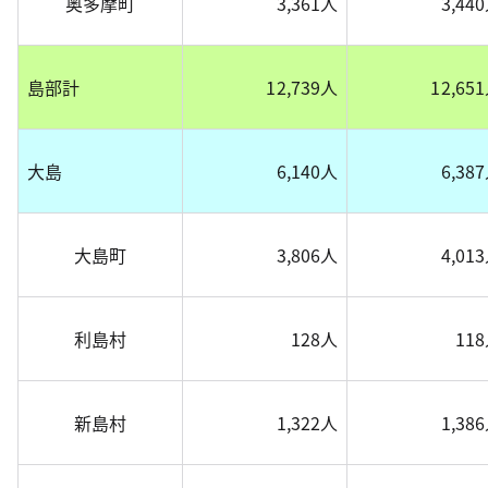
奥多摩町
3,361人
3,44
島部計
12,739人
12,65
大島
6,140人
6,38
大島町
3,806人
4,01
利島村
128人
11
新島村
1,322人
1,38