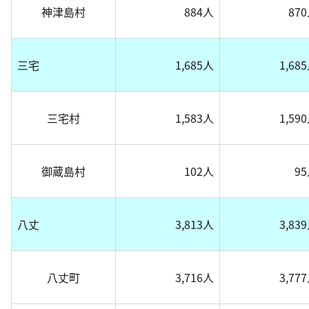
神津島村
884人
87
三宅
1,685人
1,68
三宅村
1,583人
1,59
御蔵島村
102人
9
八丈
3,813人
3,83
八丈町
3,716人
3,77