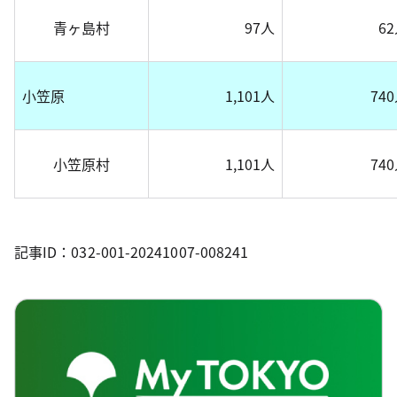
青ヶ島村
97人
6
小笠原
1,101人
74
小笠原村
1,101人
74
記事ID：032-001-20241007-008241