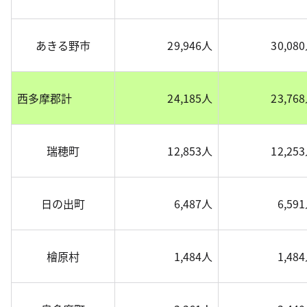
あきる野市
29,946人
30,08
西多摩郡計
24,185人
23,76
瑞穂町
12,853人
12,25
日の出町
6,487人
6,59
檜原村
1,484人
1,48