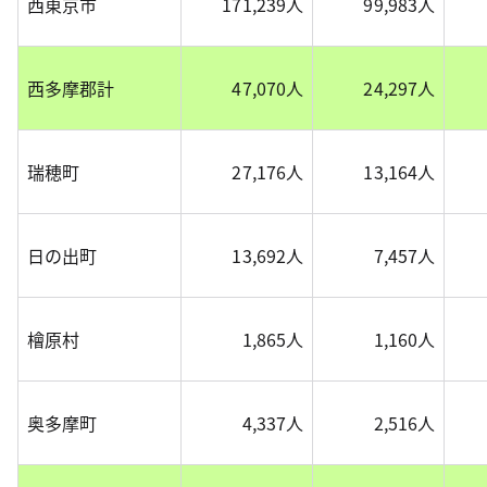
西東京市
171,239人
99,983人
西多摩郡計
47,070人
24,297人
瑞穂町
27,176人
13,164人
日の出町
13,692人
7,457人
檜原村
1,865人
1,160人
奥多摩町
4,337人
2,516人