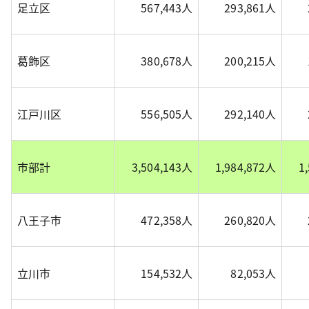
足立区
567,443人
293,861人
葛飾区
380,678人
200,215人
江戸川区
556,505人
292,140人
市部計
3,504,143人
1,984,872人
1
八王子市
472,358人
260,820人
立川市
154,532人
82,053人