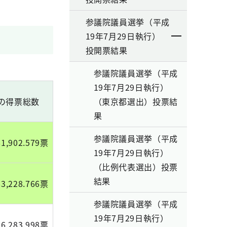
参議院議員選挙（平成
19年7月29日執行）
投開票結果
参議院議員選挙（平成
19年7月29日執行）
の得票総数
（東京都選出）投票結
果
参議院議員選挙（平成
61,902.579票
19年7月29日執行）
（比例代表選出）投票
結果
63,228.766票
参議院議員選挙（平成
19年7月29日執行）
6,283.998票