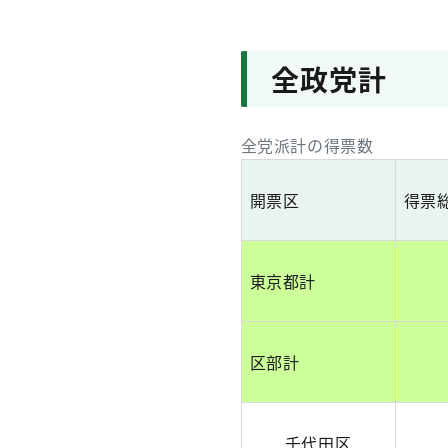
全政党計
全党派計の得票数
開票区
得票
東京都計
区部計
千代田区