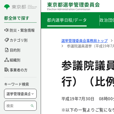
コンテンツにスキップ
都全体で探す
都内選挙日程/データ
政治団
防災・緊急情報
カテゴリ別
選挙管理委員会事務局トップ
参議院議員選挙（平成19年7
目的別
参議院議員
組織別
事業者の方
行）（比
キーワード検索
平成19年7月30日 08時0
※以下の一覧よりご覧にな