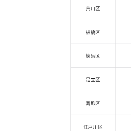
荒川区
板橋区
練馬区
足立区
葛飾区
江戸川区