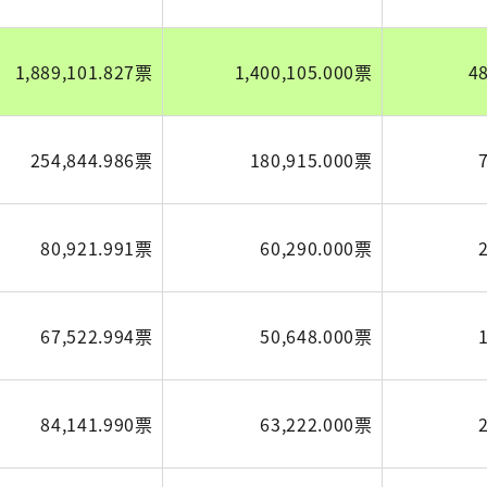
1,889,101.827票
1,400,105.000票
4
254,844.986票
180,915.000票
80,921.991票
60,290.000票
67,522.994票
50,648.000票
84,141.990票
63,222.000票