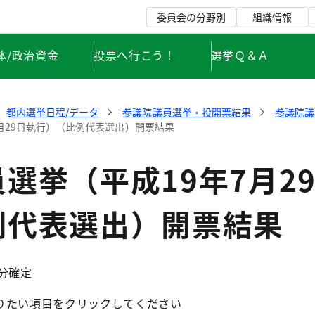
委員会の分野別
組織情報
体/政治資金
投票へ行こう！
選挙Ｑ＆Ａ
都内選挙日程/データ
参議院議員選挙・投開票結果
参議院議
月29日執行）（比例代表選出）開票結果
選挙（平成19年7月2
例代表選出）開票結果
0分確定
りたい項目をクリックしてください