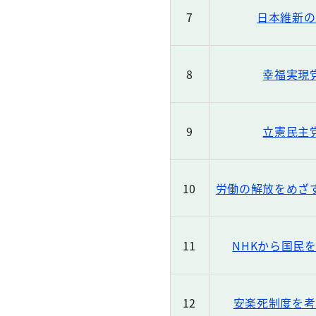
7
日本維新の
8
幸福実現
9
立憲民主
10
労働の解放をめざ
11
NHKから国民
12
安楽死制度を考