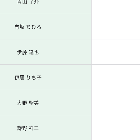
青山 了介
有坂 ちひろ
伊藤 達也
伊藤 りち子
大野 聖美
鎌野 祥二