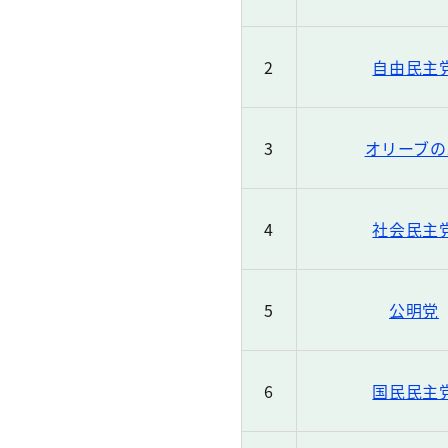
2
自由民主
3
オリーブの
4
社会民主
5
公明党
6
国民民主