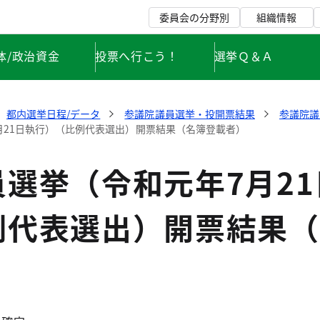
委員会の分野別
組織情報
体/政治資金
投票へ行こう！
選挙Ｑ＆Ａ
都内選挙日程/データ
参議院議員選挙・投開票結果
参議院議
月21日執行）（比例代表選出）開票結果（名簿登載者）
選挙（令和元年7月21
例代表選出）開票結果（