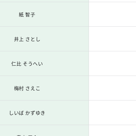
紙 智子
井上 さとし
仁比 そうへい
梅村 さえこ
しいば かずゆき