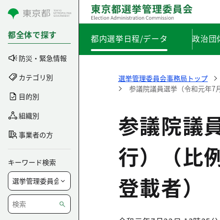
コンテンツにスキップ
都全体で探す
都内選挙日程/データ
政治団
防災・緊急情報
カテゴリ別
選挙管理委員会事務局トップ
参議院議員選挙（令和元年7
目的別
参議院議員
組織別
事業者の方
行）（比
キーワード検索
登載者）