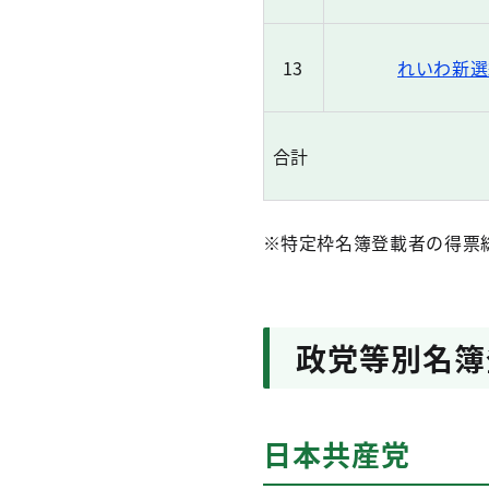
13
れいわ新選
合計
※特定枠名簿登載者の得票総
政党等別名簿
日本共産党