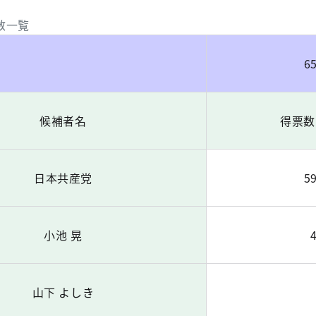
数一覧
6
候補者名
得票数
日本共産党
5
小池 晃
山下 よしき