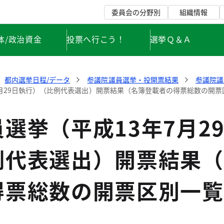
委員会の分野別
組織情報
体/政治資金
投票へ行こう！
選挙Ｑ＆Ａ
都内選挙日程/データ
参議院議員選挙・投開票結果
参議院議
7月29日執行）（比例代表選出）開票結果（名簿登載者の得票総数の開
選挙（平成13年7月2
例代表選出）開票結果（
得票総数の開票区別一覧