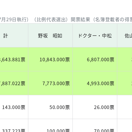
年7月29日執行）（比例代表選出）開票結果（名簿登載者の
計
野坂 昭如
ドクター・中松
佐
8,643.881票
10,843.000票
6,807.000票
7,887.022票
7,773.000票
4,993.000票
143.000票
50.000票
26.000票
337.223票
100.000票
70.000票