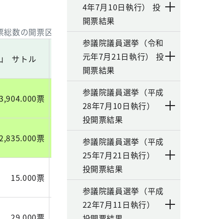
4年7月10日執行） 投
開票結果
得票総数の開票区別一覧）自由連合一覧
参議院議員選挙（令和
元年7月21日執行） 投
山 サトル
石井 一二
嵐
高
開票結果
参議院議員選挙（平成
3,904.000票
2,408.684票
1,332.000票
28年7月10日執行）
投開票結果
2,835.000票
1,703.823票
969.000票
参議院議員選挙（平成
25年7月21日執行）
投開票結果
15.000票
12.000票
2.000票
参議院議員選挙（平成
22年7月11日執行）
29.000票
19.703票
6.000票
投開票結果