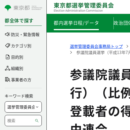
コンテンツにスキップ
都全体で探す
都内選挙日程/データ
政治団
防災・緊急情報
カテゴリ別
選挙管理委員会事務局トップ
参議院議員選挙（平成13年
目的別
参議院議員
組織別
事業者の方
行）（比
キーワード検索
登載者の
由連合