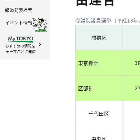
報道発表検索
参議院議員選挙（平成13
イベント情報
開票区
おすすめの情報を
テーマごとに発信
東京都計
3
区部計
2
千代田区
中央区