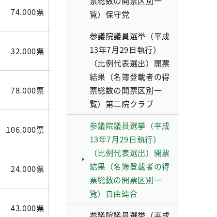
票総数の開票区別一
74.000票
31.034票
17.000票
覧）保守党
参議院議員選挙（平成
13年7月29日執行）
32.000票
20.583票
16.000票
（比例代表選出）開票
結果（名簿登載者の得
78.000票
39.753票
票総数の開票区別一
21.000票
覧）第二院クラブ
参議院議員選挙（平成
106.000票
71.228票
35.000票
13年7月29日執行）
（比例代表選出）開票
結果（名簿登載者の得
24.000票
14.000票
7.000票
票総数の開票区別一
覧）自由連合
43.000票
39.809票
17.000票
参議院議員選挙（平成