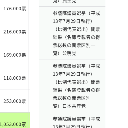
覧）民主党
176.000票
106.027票
53.000票
参議院議員選挙（平成
13年7月29日執行）
（比例代表選出）開票
216.000票
101.965票
83.000票
結果（名簿登載者の得
票総数の開票区別一
覧）公明党
169.000票
145.296票
85.000票
参議院議員選挙（平成
13年7月29日執行）
118.000票
92.000票
44.000票
（比例代表選出）開票
結果（名簿登載者の得
票総数の開票区別一
253.000票
155.102票
59.000票
覧）日本共産党
参議院議員選挙（平成
1,053.000票
687.861票
357.000票
13年7月29日執行）