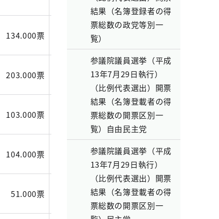
結果（名簿登録者の得
票総数の政党等別一
134.000票
45.742票
45.000票
覧）
参議院議員選挙（平成
13年7月29日執行）
203.000票
71.123票
65.000票
（比例代表選出）開票
結果（名簿登載者の得
103.000票
53.125票
29.000票
票総数の開票区別一
覧）自由民主党
参議院議員選挙（平成
104.000票
78.159票
36.000票
13年7月29日執行）
（比例代表選出）開票
結果（名簿登載者の得
51.000票
25.090票
14.000票
票総数の開票区別一