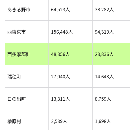
あきる野市
64,523人
38,282人
西東京市
156,448人
94,319人
西多摩郡計
48,856人
28,836人
瑞穂町
27,040人
14,643人
日の出町
13,311人
8,759人
檜原村
2,589人
1,698人