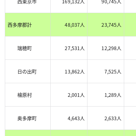
西東京市
169,132人
90,745人
西多摩郡計
48,037人
23,745人
瑞穂町
27,531人
12,298人
日の出町
13,862人
7,525人
檜原村
2,001人
1,289人
奥多摩町
4,643人
2,633人