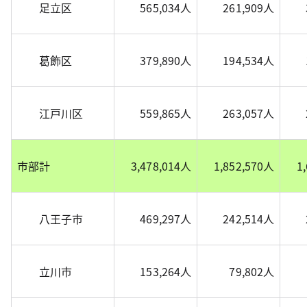
足立区
565,034人
261,909人
葛飾区
379,890人
194,534人
江戸川区
559,865人
263,057人
市部計
3,478,014人
1,852,570人
1
八王子市
469,297人
242,514人
立川市
153,264人
79,802人