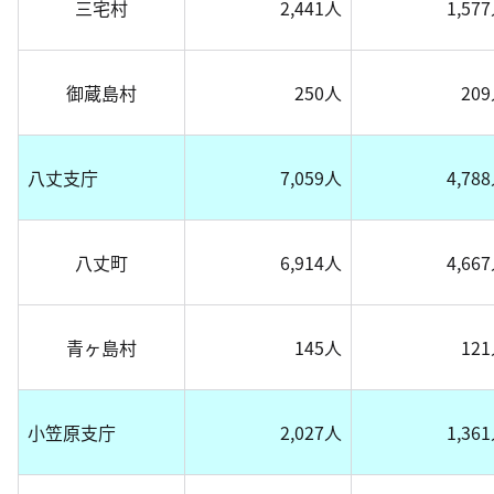
三宅村
2,441人
1,57
御蔵島村
250人
20
八丈支庁
7,059人
4,78
八丈町
6,914人
4,66
青ヶ島村
145人
12
小笠原支庁
2,027人
1,36