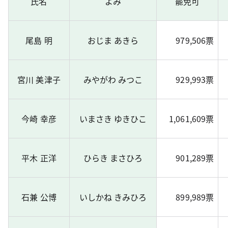
氏名
よみ
罷免可
尾島 明
おじま あきら
979,506票
宮川 美津子
みやがわ みつこ
929,993票
今崎 幸彦
いまさき ゆきひこ
1,061,609票
平木 正洋
ひらき まさひろ
901,289票
石兼 公博
いしかね きみひろ
899,989票