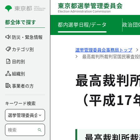
コンテンツにスキップ
都全体で探す
都内選挙日程/データ
政治団
防災・緊急情報
カテゴリ別
選挙管理委員会事務局トップ
最高裁判所裁判官国民審査投開
目的別
最高裁判
組織別
事業者の方
（平成17
キーワード検索
最高裁判所裁