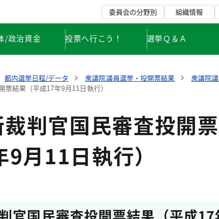
委員会の分野別
組織情報
体/政治資金
投票へ行こう！
選挙Ｑ＆Ａ
都内選挙日程/データ
衆議院議員選挙・投開票結果
衆議院議
票結果（平成17年9月11日執行）
所裁判官国民審査投開票
年9月11日執行）
判官国民審査投開票結果（平成17