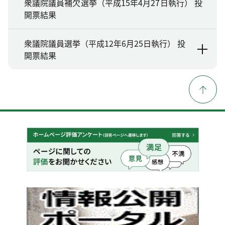
衆議院議員補欠選挙（平成15年4月27日執行） 投
開票結果
衆議院議員選挙（平成12年6月25日執行） 投
開票結果