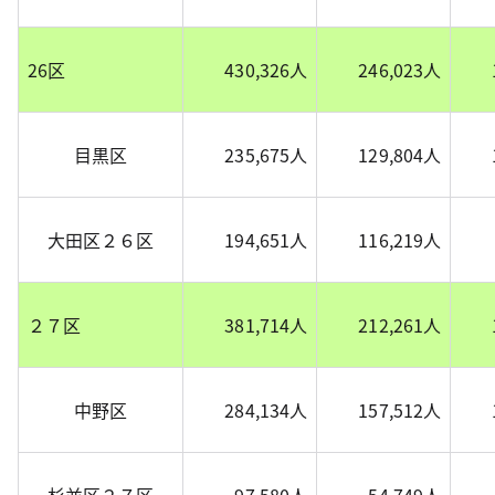
26区
430,326人
246,023人
目黒区
235,675人
129,804人
大田区２６区
194,651人
116,219人
２７区
381,714人
212,261人
中野区
284,134人
157,512人