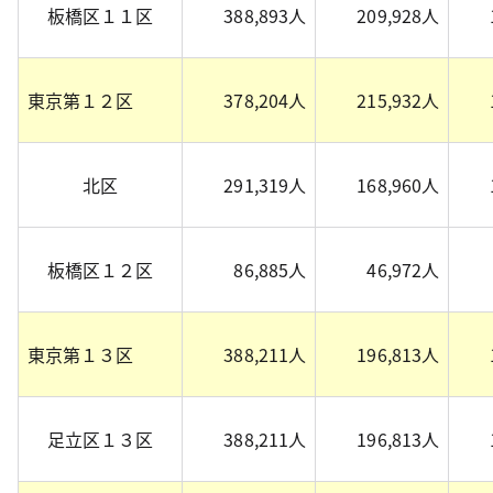
板橋区１１区
388,893人
209,928人
東京第１２区
378,204人
215,932人
北区
291,319人
168,960人
板橋区１２区
86,885人
46,972人
東京第１３区
388,211人
196,813人
足立区１３区
388,211人
196,813人