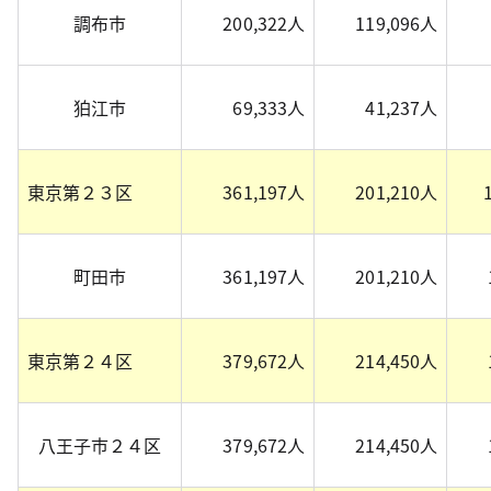
調布市
200,322人
119,096人
狛江市
69,333人
41,237人
東京第２３区
361,197人
201,210人
町田市
361,197人
201,210人
東京第２４区
379,672人
214,450人
八王子市２４区
379,672人
214,450人