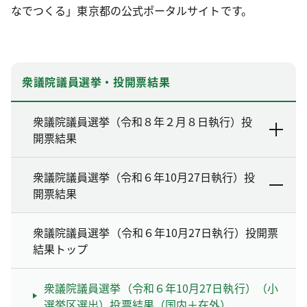
なでつくる」東京都の公式ポータルサイトです。
衆議院議員選挙・投開票結果
衆議院議員選挙（令和８年２月８日執行）投
開票結果
衆議院議員選挙（令和６年10月27日執行）投
開票結果
衆議院議員選挙（令和６年10月27日執行）投開票
結果トップ
衆議院議員選挙（令和６年10月27日執行）（小
選挙区選出）投票結果（国内＋在外）