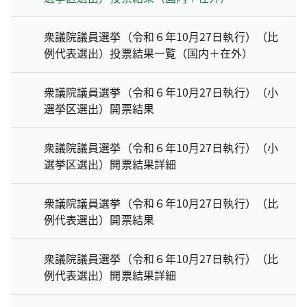
衆議院議員選挙（令和６年10月27日執行）（比
例代表選出）投票結果一覧（国内＋在外）
衆議院議員選挙（令和６年10月27日執行）（小
選挙区選出）開票結果
衆議院議員選挙（令和６年10月27日執行）（小
選挙区選出）開票結果詳細
衆議院議員選挙（令和６年10月27日執行）（比
例代表選出）開票結果
衆議院議員選挙（令和６年10月27日執行）（比
例代表選出）開票結果詳細