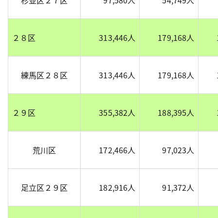
杉並区２７区
97,580人
54,749人
２８区
313,446人
179,168人
練馬区２８区
313,446人
179,168人
２９区
355,382人
188,395人
荒川区
172,466人
97,023人
足立区２９区
182,916人
91,372人