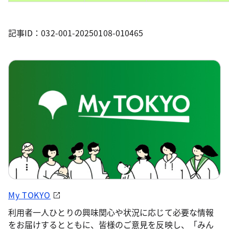
記事ID：032-001-20250108-010465
My TOKYO
利用者一人ひとりの興味関心や状況に応じて必要な情報
をお届けするとともに、皆様のご意見を反映し、「みん