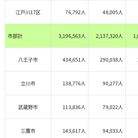
江戸川17区
76,792人
48,005人
市部計
3,196,563人
2,137,320人
1
八王子市
434,651人
290,038人
立川市
138,776人
90,277人
武蔵野市
113,836人
79,022人
三鷹市
143,617人
94,033人