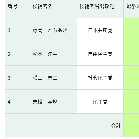
番号
候補者名
候補者届出政党
選挙
1
藤岡 ともあき
日本共産党
2
松本 洋平
自由民主党
3
横田 昌三
社会民主党
4
末松 義規
民主党
合計