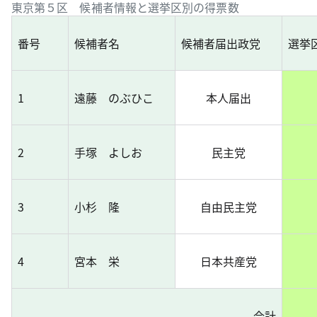
東京第５区 候補者情報と選挙区別の得票数
番号
候補者名
候補者届出政党
選挙
1
遠藤 のぶひこ
本人届出
2
手塚 よしお
民主党
3
小杉 隆
自由民主党
4
宮本 栄
日本共産党
合計