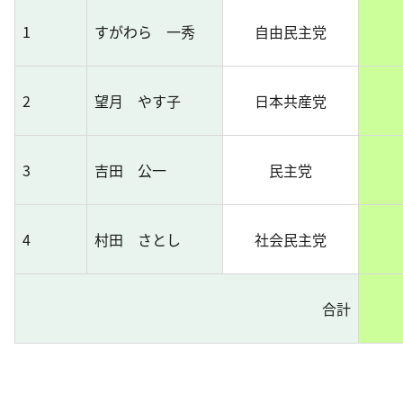
1
すがわら 一秀
自由民主党
2
望月 やす子
日本共産党
3
吉田 公一
民主党
4
村田 さとし
社会民主党
合計