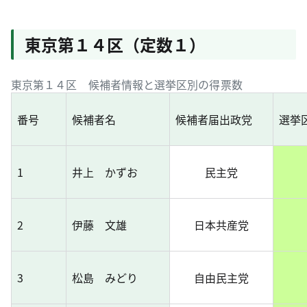
東京第１４区（定数１）
東京第１４区 候補者情報と選挙区別の得票数
番号
候補者名
候補者届出政党
選挙
1
井上 かずお
民主党
2
伊藤 文雄
日本共産党
3
松島 みどり
自由民主党