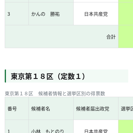
3
かんの 勝祐
日本共産党
合計
東京第１８区（定数１）
東京第１８区 候補者情報と選挙区別の得票数
番号
候補者名
候補者届出政党
選挙
1
小林 もとのり
日本共産党