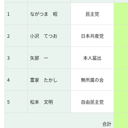
1
ながつま 昭
民主党
2
小沢 てつお
日本共産党
3
矢部 一
本人届出
4
富家 たかし
無所属の会
5
松本 文明
自由民主党
合計