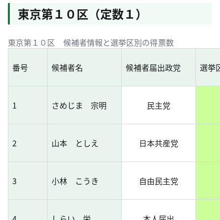
東京第１０区（定数１）
東京第１０区 候補者情報と選挙区別の得票数
番号
候補者名
候補者届出政党
選挙
1
さめじま 宗明
民主党
2
山本 としえ
日本共産党
3
小林 こうき
自由民主党
4
しらい 栄
本人届出