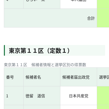
合計
東京第１１区（定数１）
東京第１１区 候補者情報と選挙区別の得票数
番号
候補者名
候補者届出政党
選挙
1
徳留 道信
日本共産党