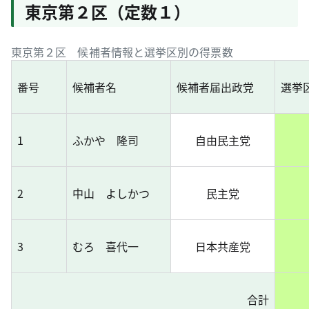
東京第２区（定数１）
東京第２区 候補者情報と選挙区別の得票数
番号
候補者名
候補者届出政党
選挙
1
ふかや 隆司
自由民主党
2
中山 よしかつ
民主党
3
むろ 喜代一
日本共産党
合計