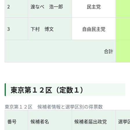
2
渡なべ 浩一郎
民主党
3
下村 博文
自由民主党
合計
東京第１２区（定数１）
東京第１２区 候補者情報と選挙区別の得票数
番号
候補者名
候補者届出政党
選挙