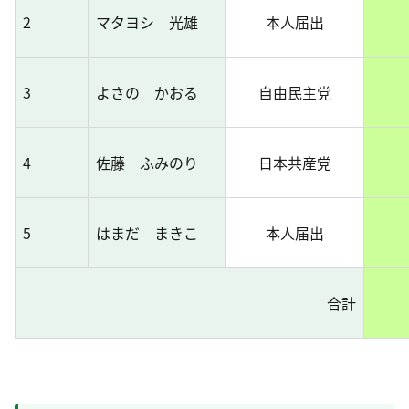
2
マタヨシ 光雄
本人届出
3
よさの かおる
自由民主党
4
佐藤 ふみのり
日本共産党
5
はまだ まきこ
本人届出
合計