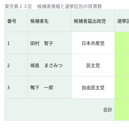
東京第１３区 候補者情報と選挙区別の得票数
番号
候補者名
候補者届出政党
選挙
1
田村 智子
日本共産党
2
城島 まさみつ
民主党
3
鴨下 一郎
自由民主党
合計