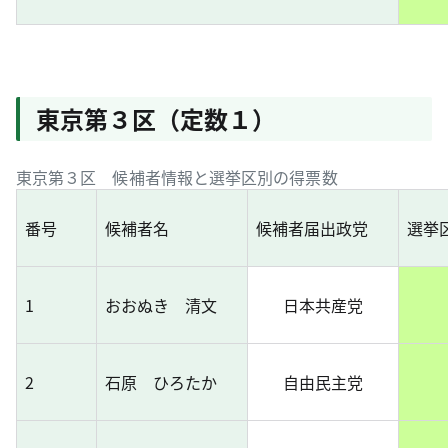
東京第３区（定数１）
東京第３区 候補者情報と選挙区別の得票数
番号
候補者名
候補者届出政党
選挙
1
おおぬき 清文
日本共産党
2
石原 ひろたか
自由民主党