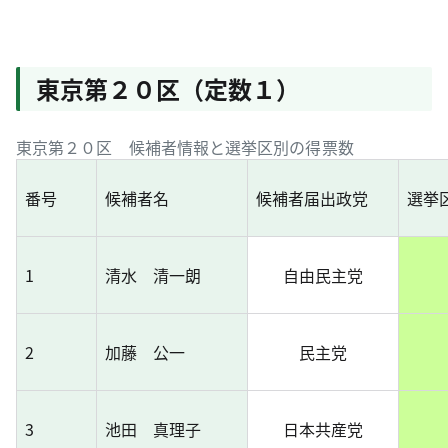
東京第２０区（定数１）
東京第２０区 候補者情報と選挙区別の得票数
番号
候補者名
候補者届出政党
選挙
1
清水 清一朗
自由民主党
2
加藤 公一
民主党
3
池田 真理子
日本共産党