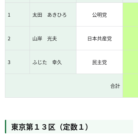
1
太田 あきひろ
公明党
2
山岸 光夫
日本共産党
3
ふじた 幸久
民主党
合計
東京第１３区（定数１）