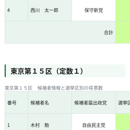
4
西川 太一郎
保守新党
合計
東京第１５区（定数１）
東京第１５区 候補者情報と選挙区別の得票数
番号
候補者名
候補者届出政党
選挙
1
木村 勉
自由民主党