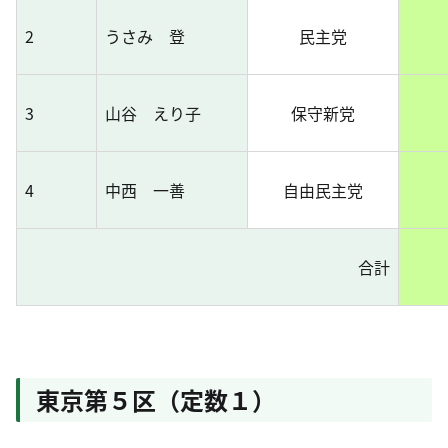
2
うさみ 登
民主党
3
山谷 えり子
保守新党
4
中西 一善
自由民主党
合計
東京第５区（定数１）