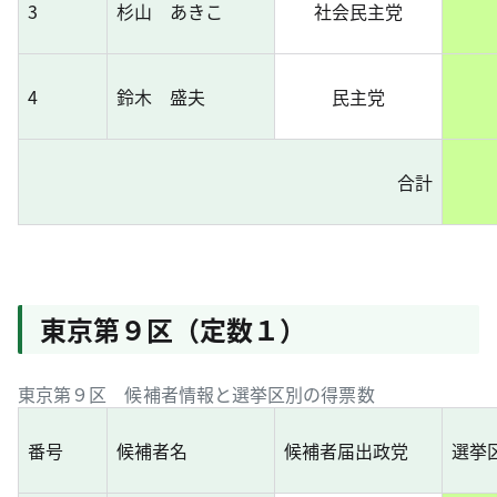
3
杉山 あきこ
社会民主党
4
鈴木 盛夫
民主党
合計
東京第９区（定数１）
東京第９区 候補者情報と選挙区別の得票数
番号
候補者名
候補者届出政党
選挙