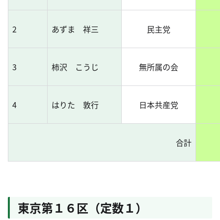
2
あずま 祥三
民主党
3
柿沢 こうじ
無所属の会
4
はりた 敦行
日本共産党
合計
東京第１６区（定数１）