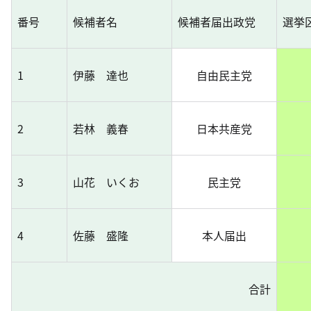
番号
候補者名
候補者届出政党
選挙
1
伊藤 達也
自由民主党
2
若林 義春
日本共産党
3
山花 いくお
民主党
4
佐藤 盛隆
本人届出
合計