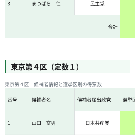
3
まつばら 仁
民主党
合計
東京第４区（定数１）
東京第４区 候補者情報と選挙区別の得票数
番号
候補者名
候補者届出政党
選挙
1
山口 富男
日本共産党