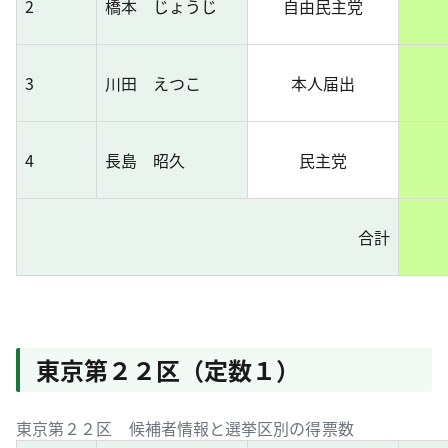
2
橋本 じょうじ
自由民主党
3
川田 えつこ
本人届出
4
長島 昭久
民主党
合計
東京第２２区（定数１）
東京第２２区 候補者情報と選挙区別の得票数