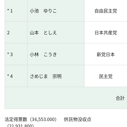
* 1
小池 ゆりこ
自由民主党
2
山本 としえ
日本共産党
* 3
小林 こうき
新党日本
* 4
さめじま 宗明
民主党
合計
法定得票数（36,553.000） 供託物没収点
（21,931.800）