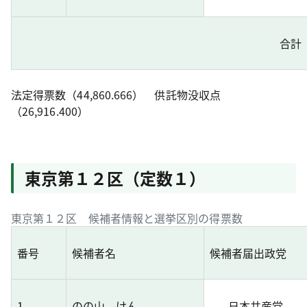
合計
法定得票数（44,860.666） 供託物没収点
（26,916.400）
東京第１２区（定数１）
東京第１２区 候補者情報と選挙区別の得票数
番号
候補者名
候補者届出政党
1
のの山 けん
日本共産党