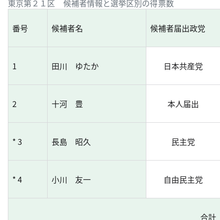
東京第２１区 候補者情報と選挙区別の得票数
番号
候補者名
候補者届出政党
1
田川 ゆたか
日本共産党
2
十河 豊
本人届出
* 3
長島 昭久
民主党
* 4
小川 友一
自由民主党
合計