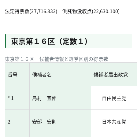
法定得票数(37,716.833) 供託物没収点(22,630.100)
東京第１６区（定数１）
東京第１６区 候補者情報と選挙区別の得票数
番号
候補者名
候補者届出政党
* 1
島村 宜伸
自由民主党
2
安部 安則
日本共産党