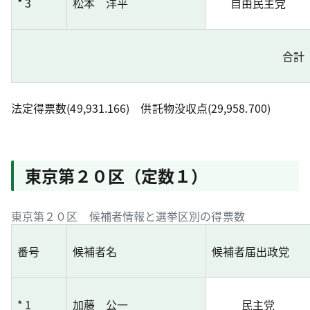
* 3
松本 洋平
自由民主党
合計
法定得票数(49,931.166) 供託物没収点(29,958.700)
東京第２０区（定数１）
東京第２０区 候補者情報と選挙区別の得票数
番号
候補者名
候補者届出政党
* 1
加藤 公一
民主党