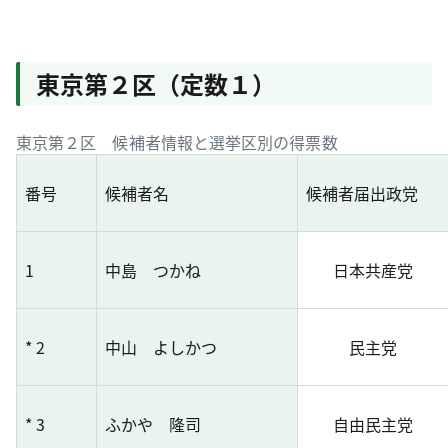
東京第２区（定数１）
東京第２区 候補者情報と選挙区別の得票数
番号
候補者名
候補者届出政党
1
中島 つかね
日本共産党
* 2
中山 よしかつ
民主党
* 3
ふかや 隆司
自由民主党