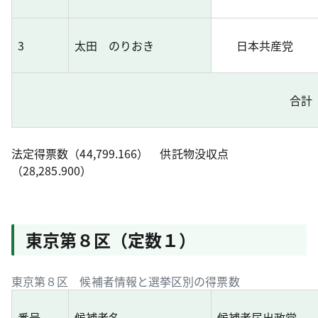
3
太田 のりおき
日本共産党
合計
法定得票数（44,799.166） 供託物没収点
（28,285.900）
東京第８区（定数１）
東京第８区 候補者情報と選挙区別の得票数
番号
候補者名
候補者届出政党