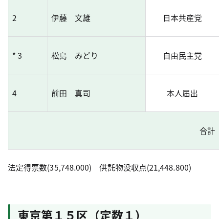
2
伊藤 文雄
日本共産党
* 3
松島 みどり
自由民主党
4
前田 真司
本人届出
合計
法定得票数(35,748.000) 供託物没収点(21,448.800)
東京第１５区（定数１）