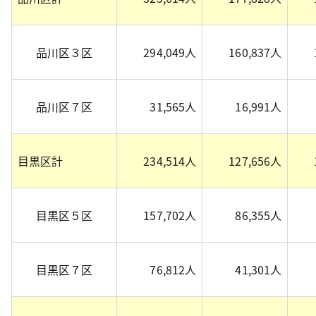
品川区３区
294,049人
160,837人
品川区７区
31,565人
16,991人
目黒区計
234,514人
127,656人
目黒区５区
157,702人
86,355人
目黒区７区
76,812人
41,301人