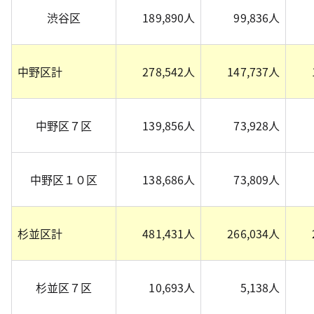
渋谷区
189,890人
99,836人
中野区計
278,542人
147,737人
中野区７区
139,856人
73,928人
中野区１０区
138,686人
73,809人
杉並区計
481,431人
266,034人
杉並区７区
10,693人
5,138人