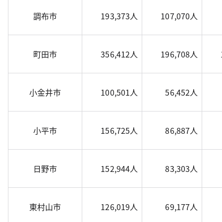
調布市
193,373人
107,070人
町田市
356,412人
196,708人
小金井市
100,501人
56,452人
小平市
156,725人
86,887人
日野市
152,944人
83,303人
東村山市
126,019人
69,177人