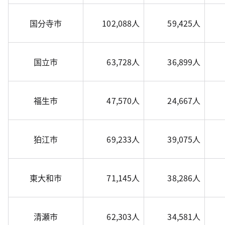
国分寺市
102,088人
59,425人
国立市
63,728人
36,899人
福生市
47,570人
24,667人
狛江市
69,233人
39,075人
東大和市
71,145人
38,286人
清瀬市
62,303人
34,581人