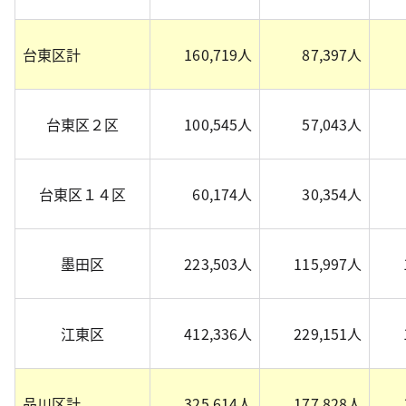
台東区計
160,719人
87,397人
台東区２区
100,545人
57,043人
台東区１４区
60,174人
30,354人
墨田区
223,503人
115,997人
江東区
412,336人
229,151人
品川区計
325,614人
177,828人