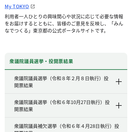
My TOKYO
利用者一人ひとりの興味関心や状況に応じて必要な情報
をお届けするとともに、皆様のご意見を反映し、「みん
なでつくる」東京都の公式ポータルサイトです。
衆議院議員選挙・投開票結果
衆議院議員選挙（令和８年２月８日執行）投
開票結果
衆議院議員選挙（令和６年10月27日執行）投
開票結果
衆議院議員補欠選挙（令和６年４月28日執行）投