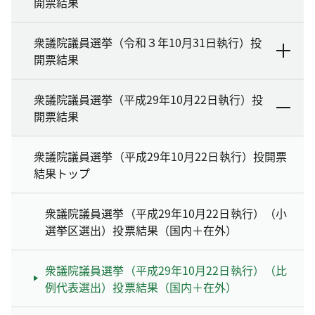
開票結果
衆議院議員選挙（令和３年10月31日執行）投
開票結果
衆議院議員選挙（平成29年10月22日執行）投
開票結果
衆議院議員選挙（平成29年10月22日執行）投開票
結果トップ
衆議院議員選挙（平成29年10月22日執行）（小
選挙区選出）投票結果（国内＋在外）
衆議院議員選挙（平成29年10月22日執行）（比
例代表選出）投票結果（国内＋在外）