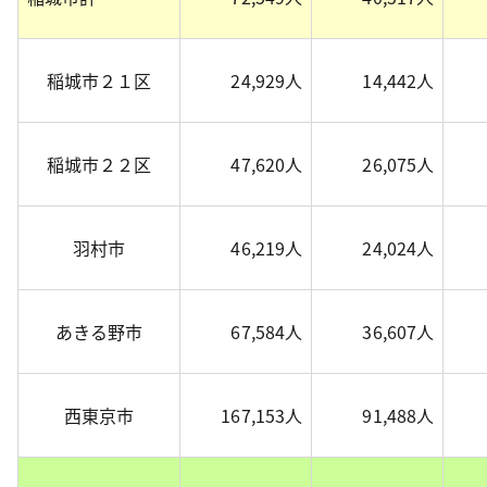
稲城市２１区
24,929人
14,442人
稲城市２２区
47,620人
26,075人
羽村市
46,219人
24,024人
あきる野市
67,584人
36,607人
西東京市
167,153人
91,488人